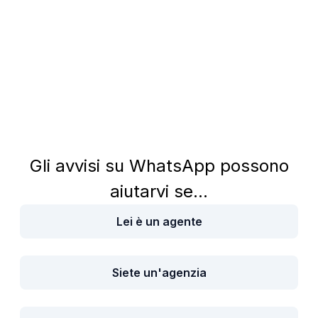
Create il vostro avviso e scegliete come
03
e dove riceverlo, per posta o sul vostro
WhatsApp.
Gli avvisi su WhatsApp possono
aiutarvi se...
Lei è un agente
Siete un'agenzia