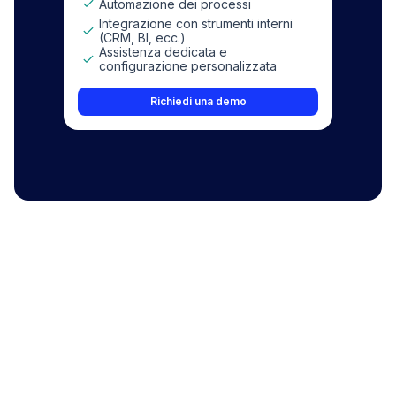
Automazione dei processi
Integrazione con strumenti interni
(CRM, BI, ecc.)
Assistenza dedicata e
configurazione personalizzata
Richiedi una demo
Individuare o disegnare l'area in cui si
01
desidera creare l'avviso.
Applicare filtri per definire le
02
caratteristiche delle proprietà.