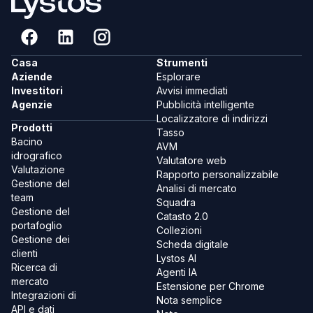
Casa
Strumenti
Aziende
Esplorare
Investitori
Avvisi immediati
Agenzie
Pubblicità intelligente
Localizzatore di indirizzi
Prodotti
Tasso
Bacino
AVM
idrografico
Valutatore web
Valutazione
Rapporto personalizzabile
Gestione del
Analisi di mercato
team
Squadra
Gestione del
Catasto 2.0
portafoglio
Collezioni
Gestione dei
Scheda digitale
clienti
Lystos AI
Ricerca di
Agenti IA
mercato
Estensione per Chrome
Integrazioni di
Nota semplice
API e dati